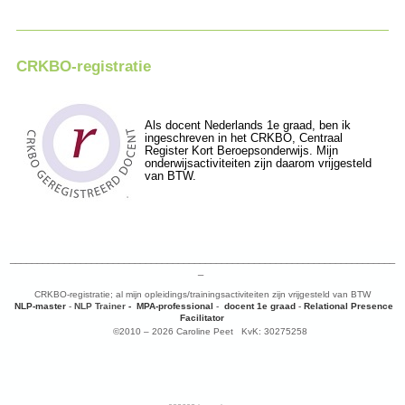
CRKBO-registratie
Als docent Nederlands 1e graad, ben ik
ingeschreven in het CRKBO, Centraal
Register Kort Beroepsonderwijs. Mijn
onderwijsactiviteiten zijn daarom vrijgesteld
van BTW.
_______________________________________________________________________
_
CRKBO-registratie; al mijn opleidings/trainingsactiviteiten zijn vrijgesteld van BTW
NLP-master
-
NLP Trainer
-
MPA-professional
-
docent 1e graad
-
Relational Presence
Facilitator
©2010 – 2026 Caroline Peet KvK: 30275258